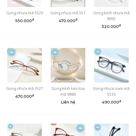
Gọng nhựa mã 5520
Gọng nhựa mã 037
Gọng kính nhựa mã
8092
đ
đ
550.000
470.000
đ
520.000
Gọng nhựa mã 3527
Gọng kính kim loại
Gọng nhựa nam mã
mã 9888
5533
đ
470.000
đ
Liên hệ
490.000