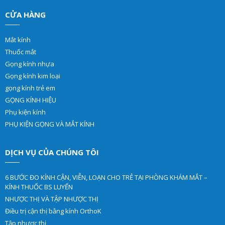
CỬA HÀNG
Mắt kính
Thuốc mắt
Gọng kính nhựa
Gọng kính kim loại
gọng kính trẻ em
GỌNG KÍNH HIỆU
Phụ kiện kính
PHỤ KIỆN GỌNG VÀ MẮT KÍNH
DỊCH VỤ CỦA CHÚNG TÔI
6 BƯỚC ĐO KÍNH CẬN, VIỄN, LOẠN CHO TRẺ TẠI PHÒNG KHÁM MẮT –
KÍNH THUỐC BS LUYẾN
NHƯỢC THỊ VÀ TẬP NHƯỢC THỊ
Điều trị cận thị bằng kính OrthoK
Tập nhược thị