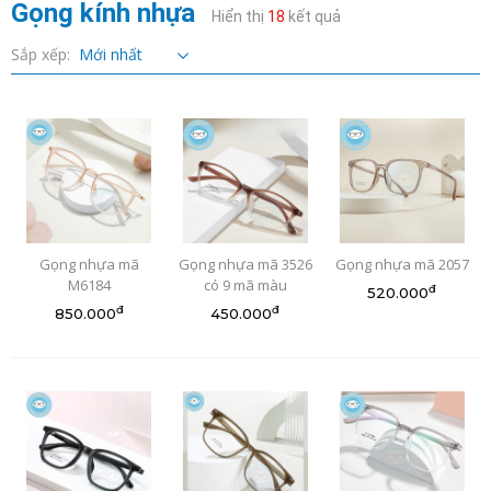
Gọng kính nhựa
Hiển thị
18
kết quả
Sắp xếp:
Gọng nhựa mã
Gọng nhựa mã 3526
Gọng nhựa mã 2057
M6184
có 9 mã màu
đ
520.000
đ
đ
850.000
450.000