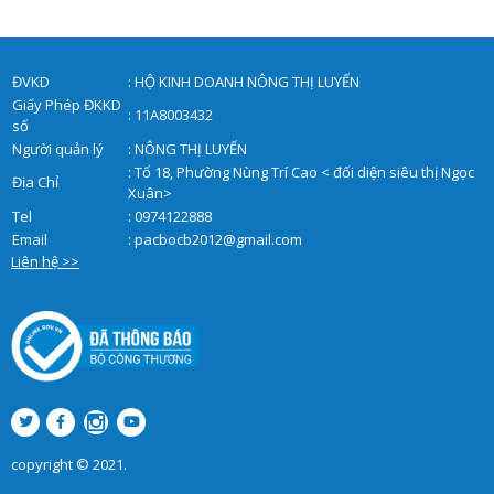
ĐVKD
: HỘ KINH DOANH NÔNG THỊ LUYẾN
Giấy Phép ĐKKD
: 11A8003432
số
Người quản lý
: NÔNG THỊ LUYẾN
: Tổ 18, Phường Nùng Trí Cao < đối diện siêu thị Ngọc
Địa Chỉ
Xuân>
Tel
: 0974122888
Email
:
pacbocb2012@gmail.com
Liên hệ >>
copyright © 2021.