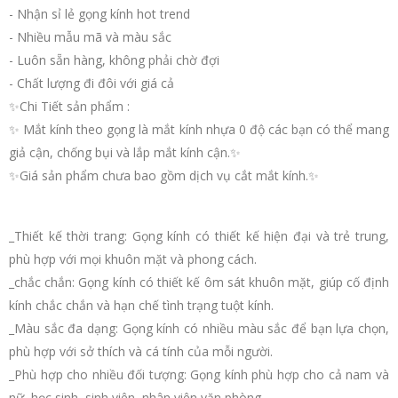
- Nhận sỉ lẻ gọng kính hot trend
- Nhiều mẫu mã và màu sắc
- Luôn sẵn hàng, không phải chờ đợi
- Chất lượng đi đôi với giá cả
✨Chi Tiết sản phẩm :
✨ Mắt kính theo gọng là mắt kính nhựa 0 độ các bạn có thể mang
giả cận, chống bụi và lắp mắt kính cận.✨
✨Giá sản phẩm chưa bao gồm dịch vụ cắt mắt kính.✨
_Thiết kế thời trang: Gọng kính có thiết kế hiện đại và trẻ trung,
phù hợp với mọi khuôn mặt và phong cách.
_chắc chắn: Gọng kính có thiết kế ôm sát khuôn mặt, giúp cố định
kính chắc chắn và hạn chế tình trạng tuột kính.
_Màu sắc đa dạng: Gọng kính có nhiều màu sắc để bạn lựa chọn,
phù hợp với sở thích và cá tính của mỗi người.
_Phù hợp cho nhiều đối tượng: Gọng kính phù hợp cho cả nam và
nữ, học sinh, sinh viên, nhân viên văn phòng,...