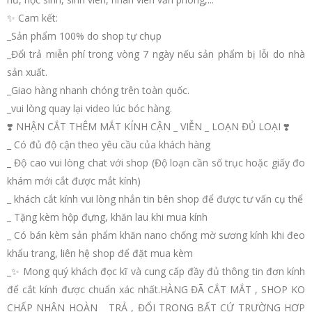
✨ Cam kết:
_Sản phẩm 100% do shop tự chụp
_Đổi trả miễn phí trong vòng 7 ngày nếu sản phẩm bị lỗi do nhà
sản xuất.
_Giao hàng nhanh chóng trên toàn quốc.
_vui lòng quay lại video lúc bóc hàng.
❣️ NHẬN CẮT THÊM MẮT KÍNH CẬN _ VIỄN _ LOẠN ĐỦ LOẠI ❣️
_ Có đủ độ cận theo yêu cầu của khách hàng
_ Độ cao vui lòng chat với shop (Độ loạn cần số trục hoặc giấy đo
khám mới cắt được mắt kính)
_ khách cắt kính vui lòng nhắn tin bên shop để được tư vấn cụ thể
_ Tặng kèm hộp đựng, khăn lau khi mua kính
_ Có bán kèm sản phẩm khăn nano chống mờ sương kính khi đeo
khẩu trang, liên hệ shop để đặt mua kèm
_✨ Mong quý khách đọc kĩ và cung cấp đầy đủ thông tin đơn kính
để cắt kính được chuẩn xác nhất.HÀNG ĐÃ CẮT MẮT , SHOP KO
CHẤP NHẬN HOÀN _ TRẢ , ĐỔI TRONG BẤT CỨ TRƯỜNG HỢP