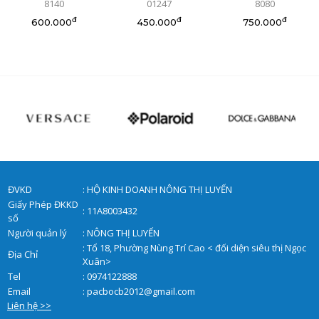
8140
01247
8080
đ
đ
đ
600.000
450.000
750.000
ĐVKD
: HỘ KINH DOANH NÔNG THỊ LUYẾN
Giấy Phép ĐKKD
: 11A8003432
số
Người quản lý
: NÔNG THỊ LUYẾN
: Tổ 18, Phường Nùng Trí Cao < đối diện siêu thị Ngọc
Địa Chỉ
Xuân>
Tel
: 0974122888
Email
:
pacbocb2012@gmail.com
Liên hệ >>