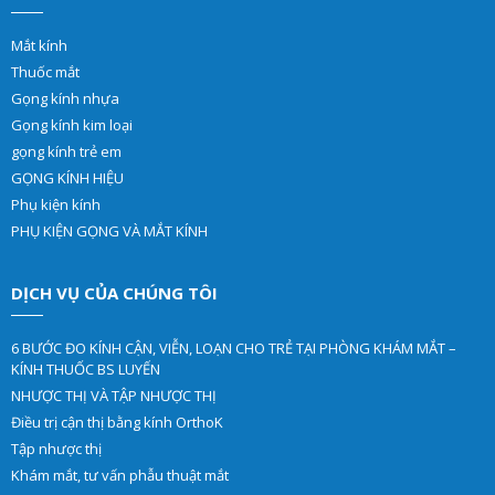
Mắt kính
Thuốc mắt
Gọng kính nhựa
Gọng kính kim loại
gọng kính trẻ em
GỌNG KÍNH HIỆU
Phụ kiện kính
PHỤ KIỆN GỌNG VÀ MẮT KÍNH
DỊCH VỤ CỦA CHÚNG TÔI
6 BƯỚC ĐO KÍNH CẬN, VIỄN, LOẠN CHO TRẺ TẠI PHÒNG KHÁM MẮT –
KÍNH THUỐC BS LUYẾN
NHƯỢC THỊ VÀ TẬP NHƯỢC THỊ
Điều trị cận thị bằng kính OrthoK
Tập nhược thị
Khám mắt, tư vấn phẫu thuật mắt