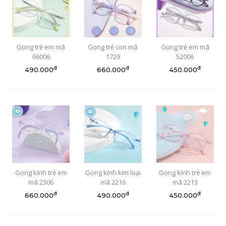
Gọng trẻ em mã
Gọng trẻ con mã
Gọng trẻ em mã
66006
1729
52006
đ
đ
đ
490.000
660.000
450.000
Gọng kính trẻ em
Gọng kính kim loại
Gọng kính trẻ em
mã 2306
mã 2216
mã 2213
đ
đ
đ
660.000
490.000
450.000