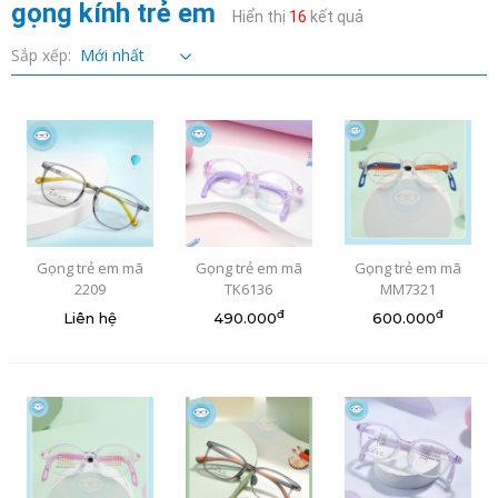
gọng kính trẻ em
Hiển thị
16
kết quả
Sắp xếp:
Gọng trẻ em mã
Gọng trẻ em mã
Gọng trẻ em mã
2209
TK6136
MM7321
đ
đ
Liên hệ
490.000
600.000