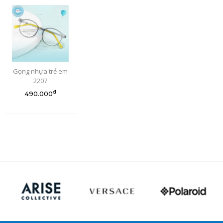
Gọng nhựa trẻ em
2207
đ
490.000