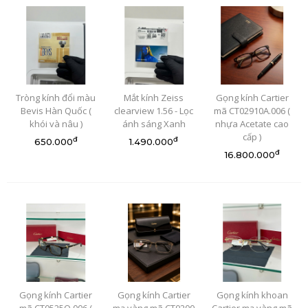
Tròng kính đổi màu
Mắt kính Zeiss
Gọng kính Cartier
Bevis Hàn Quốc (
clearview 1.56 - Lọc
mã CT02910A.006 (
khói và nâu )
ánh sáng Xanh
nhựa Acetate cao
cấp )
đ
đ
650.000
1.490.000
đ
16.800.000
Gọng kính Cartier
Gọng kính Cartier
Gọng kính khoan
mã CT0525O.006 (
mạ vàng mã CT0200
Cartier mạ vàng mã