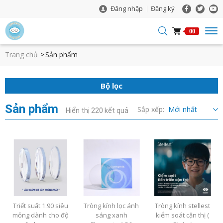
Đăng nhập
Đăng ký
00
Trang chủ
Sản phẩm
Bộ lọc
Sản phẩm
Sắp xếp:
Hiển thị 220 kết quả
Triết suất 1.90 siêu
Tròng kính lọc ánh
Tròng kính stellest
mỏng dành cho độ
sáng xanh
kiểm soát cận thị (