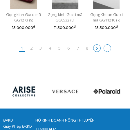
Gọng kính Gucci mã
Gọng kính Gucci mã
Gọng Khoan Gucci
GG1273 (9)
GG0532 (8)
mã GG11210 (7)
đ
đ
đ
15.000.000
11.500.000
15.500.000
1
2
3
4
5
6
7
8
ĐVKD
: HỘ KINH DOANH NÔNG THỊ LUYẾN
Giấy Phép ĐKKD
: 11A8003432