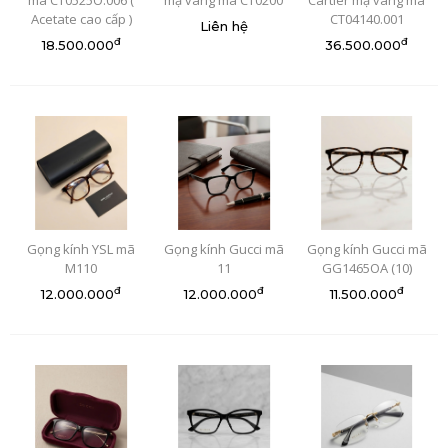
Acetate cao cấp )
CT04140.001
Liên hệ
đ
đ
18.500.000
36.500.000
Gọng kính YSL mã
Gọng kính Gucci mã
Gọng kính Gucci mã
M110
11
GG1465OA (10)
đ
đ
đ
12.000.000
12.000.000
11.500.000