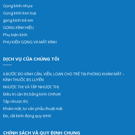
Gọng kính nhựa
Gọng kính kim loại
gọng kính trẻ em
GỌNG KÍNH HIỆU
Phụ kiện kính
PHỤ KIỆN GỌNG VÀ MẮT KÍNH
DỊCH VỤ CỦA CHÚNG TÔI
6 BƯỚC ĐO KÍNH CẬN, VIỄN, LOẠN CHO TRẺ TẠI PHÒNG KHÁM MẮT –
KÍNH THUỐC BS LUYẾN
NHƯỢC THỊ VÀ TẬP NHƯỢC THỊ
Điều trị cận thị bằng kính OrthoK
Tập nhược thị
Khám mắt, tư vấn phẫu thuật mắt
Đo, cắt kính đúng quy trình
CHÍNH SÁCH VÀ QUY ĐỊNH CHUNG