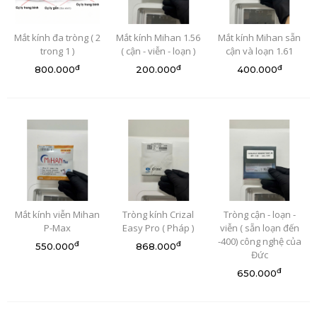
Mắt kính đa tròng ( 2
Mắt kính Mihan 1.56
Mắt kính Mihan sẵn
trong 1 )
( cận - viễn - loạn )
cận và loạn 1.61
đ
đ
đ
800.000
200.000
400.000
Mắt kính viễn Mihan
Tròng kính Crizal
Tròng cận - loạn -
P-Max
Easy Pro ( Pháp )
viễn ( sẵn loạn đến
-400) công nghệ của
đ
đ
550.000
868.000
Đức
đ
650.000