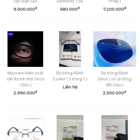
cận loạn cao
Elements 1.56
Pháp )
đ
đ
đ
9.000.000
580.000
7.200.000
Myocare kiểm soát
Đa tròng đánh
Đa tròng đánh
cận thị trẻ nhỏ Zeiss
Essilor ( 2 trong 1 )
Zeiss ( có cả dòng
( Đức )
đổi màu )
Liên hệ
đ
đ
2.990.000
2.500.000