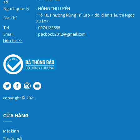
số
Người quản lý
: NÔNG THỊ LUYẾN
: Tổ 18, Phường Nùng Trí Cao < đối diện siêu thị Ngọc
Địa Chỉ
Xuân>
Tel
: 0974122888
Email
:
pacbocb2012@gmail.com
Liên hệ >>
copyright © 2021.
CỬA HÀNG
Mắt kính
Thuốc mắt