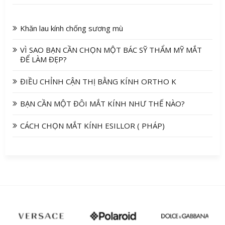
Khăn lau kính chống sương mù
VÌ SAO BẠN CẦN CHỌN MỘT BÁC SỸ THẨM MỸ MẮT
ĐỂ LÀM ĐẸP?
ĐIỀU CHỈNH CẬN THỊ BẰNG KÍNH ORTHO K
BẠN CẦN MỘT ĐÔI MẮT KÍNH NHƯ THẾ NÀO?
CÁCH CHỌN MẮT KÍNH ESILLOR ( PHÁP)