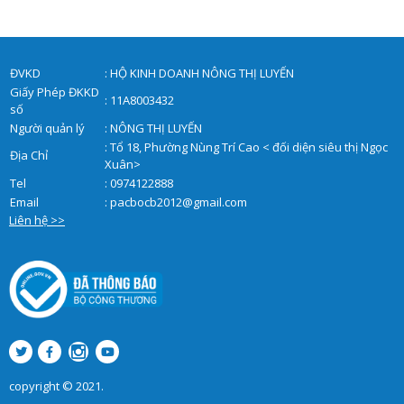
ĐVKD
: HỘ KINH DOANH NÔNG THỊ LUYẾN
Giấy Phép ĐKKD
: 11A8003432
số
Người quản lý
: NÔNG THỊ LUYẾN
: Tổ 18, Phường Nùng Trí Cao < đối diện siêu thị Ngọc
Địa Chỉ
Xuân>
Tel
: 0974122888
Email
:
pacbocb2012@gmail.com
Liên hệ >>
copyright © 2021.