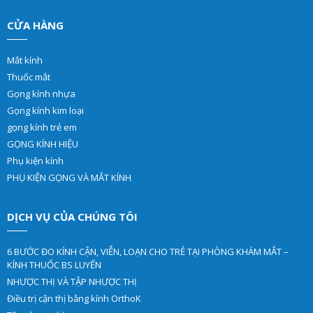
CỬA HÀNG
Mắt kính
Thuốc mắt
Gọng kính nhựa
Gọng kính kim loại
gọng kính trẻ em
GỌNG KÍNH HIỆU
Phụ kiện kính
PHỤ KIỆN GỌNG VÀ MẮT KÍNH
DỊCH VỤ CỦA CHÚNG TÔI
6 BƯỚC ĐO KÍNH CẬN, VIỄN, LOẠN CHO TRẺ TẠI PHÒNG KHÁM MẮT –
KÍNH THUỐC BS LUYẾN
NHƯỢC THỊ VÀ TẬP NHƯỢC THỊ
Điều trị cận thị bằng kính OrthoK