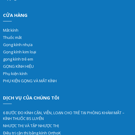
CỬA HÀNG
Mắt kính
Thuốc mắt
Gọng kính nhựa
Gọng kính kim loại
gọng kính trẻ em
GỌNG KÍNH HIỆU
Phụ kiện kính
PHỤ KIỆN GỌNG VÀ MẮT KÍNH
DỊCH VỤ CỦA CHÚNG TÔI
6 BƯỚC ĐO KÍNH CẬN, VIỄN, LOẠN CHO TRẺ TẠI PHÒNG KHÁM MẮT –
KÍNH THUỐC BS LUYẾN
NHƯỢC THỊ VÀ TẬP NHƯỢC THỊ
Điều trị cận thị bằng kính OrthoK