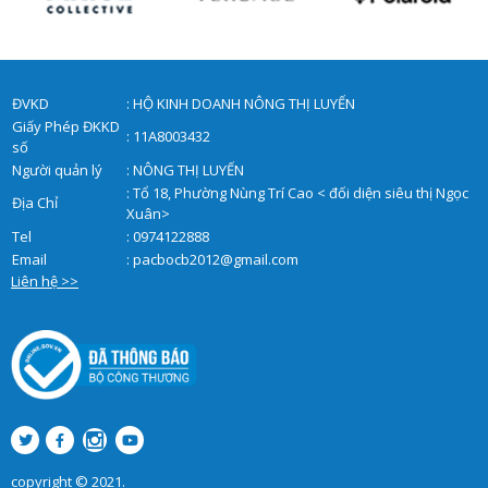
ĐVKD
: HỘ KINH DOANH NÔNG THỊ LUYẾN
Giấy Phép ĐKKD
: 11A8003432
số
Người quản lý
: NÔNG THỊ LUYẾN
: Tổ 18, Phường Nùng Trí Cao < đối diện siêu thị Ngọc
Địa Chỉ
Xuân>
Tel
: 0974122888
Email
:
pacbocb2012@gmail.com
Liên hệ >>
copyright © 2021.